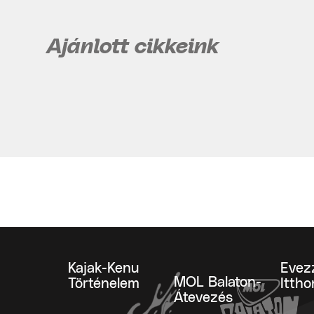
Ajánlott cikkeink
Kajak-Kenu
Evez
MOL Balaton-
Történelem
Ittho
Átevezés