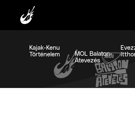
Kajak-Kenu
Evez
MOL Balaton-
Történelem
Ittho
Átevezés