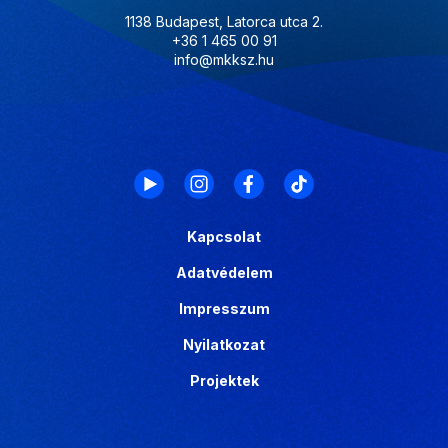
1138 Budapest, Latorca utca 2.
+36 1 465 00 91
info@mkksz.hu
Kapcsolat
Adatvédelem
Impresszum
Nyilatkozat
Projektek