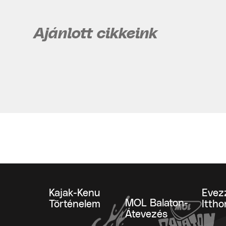
Ajánlott cikkeink
Kajak-Kenu
Evez
MOL Balaton-
Történelem
Ittho
Átevezés