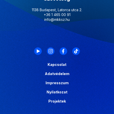
1138 Budapest, Latorca utca 2.
+36 1 465 00 91
info@mkksz.hu
Kapcsolat
Adatvédelem
Impresszum
Nyilatkozat
Projektek