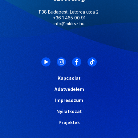
1138 Budapest, Latorca utca 2.
+36 1 465 00 91
info@mkksz.hu
Kapcsolat
Adatvédelem
Impresszum
Nyilatkozat
Projektek