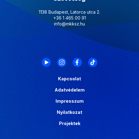
1138 Budapest, Latorca utca 2.
+36 1 465 00 91
info@mkksz.hu
Kapcsolat
Adatvédelem
Impresszum
Nyilatkozat
Projektek