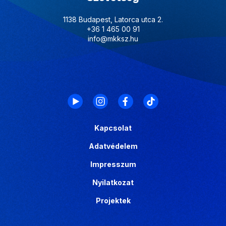
1138 Budapest, Latorca utca 2.
+36 1 465 00 91
info@mkksz.hu
Kapcsolat
Adatvédelem
Impresszum
Nyilatkozat
Projektek