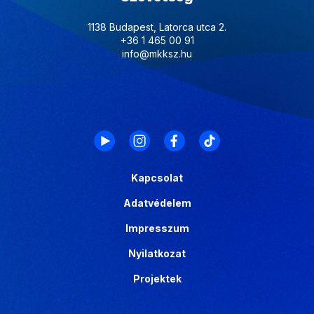
1138 Budapest, Latorca utca 2.
+36 1 465 00 91
info@mkksz.hu
Kapcsolat
Adatvédelem
Impresszum
Nyilatkozat
Projektek