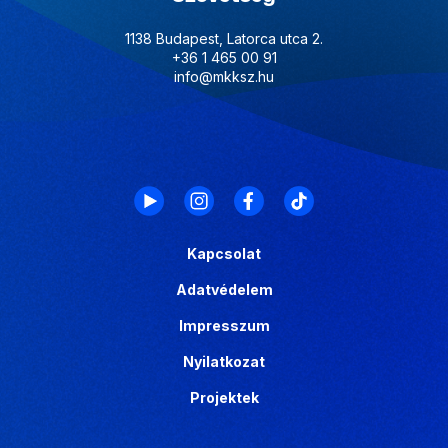
1138 Budapest, Latorca utca 2.
+36 1 465 00 91
info@mkksz.hu
Kapcsolat
Adatvédelem
Impresszum
Nyilatkozat
Projektek