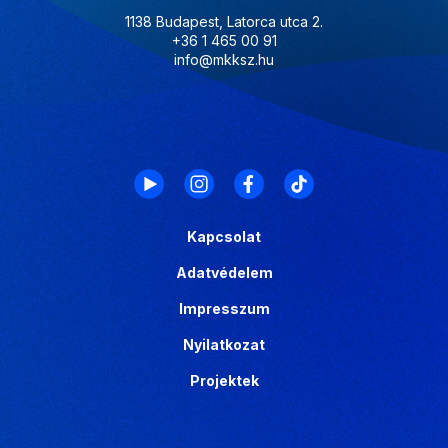
1138 Budapest, Latorca utca 2.
+36 1 465 00 91
info@mkksz.hu
Kapcsolat
Adatvédelem
Impresszum
Nyilatkozat
Projektek