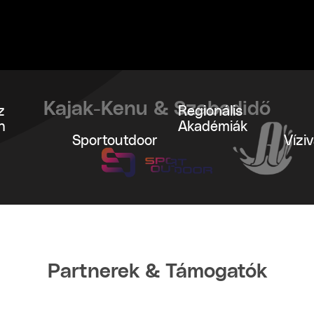
Kajak-Kenu & Szabadidő
z
Regionális
n
Akadémiák
Sport­outdoor
Vízi
Partnerek & Támogatók