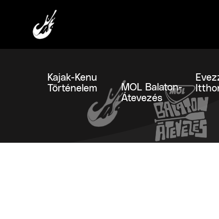
Kajak-Kenu
Evez
MOL Balaton-
Történelem
Ittho
Átevezés