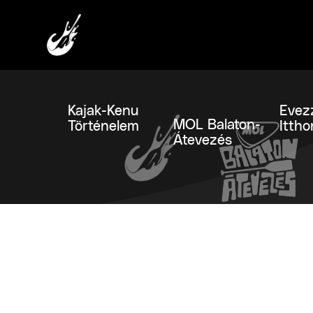
Kajak-Kenu
Evez
MOL Balaton-
Történelem
Ittho
Átevezés