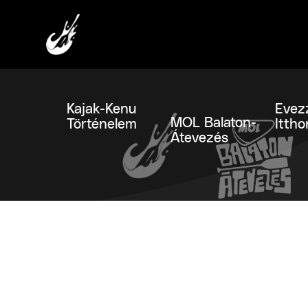
Kajak-Kenu
Evez
MOL Balaton-
Történelem
Ittho
Átevezés