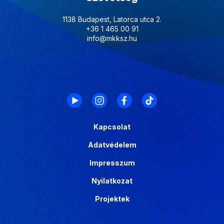
1138 Budapest, Latorca utca 2.
+36 1 465 00 91
info@mkksz.hu
Kapcsolat
Adatvédelem
Impresszum
Nyilatkozat
Projektek