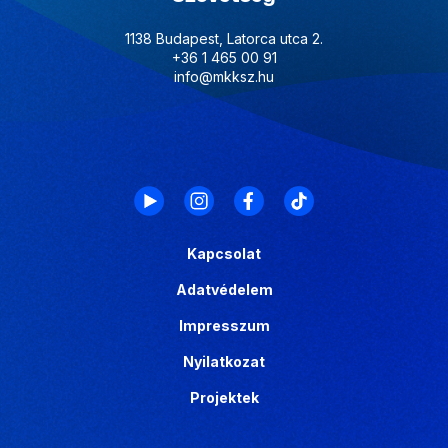
1138 Budapest, Latorca utca 2.
+36 1 465 00 91
info@mkksz.hu
Kapcsolat
Adatvédelem
Impresszum
Nyilatkozat
Projektek