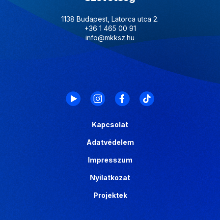
1138 Budapest, Latorca utca 2.
+36 1 465 00 91
info@mkksz.hu
Kapcsolat
Adatvédelem
Impresszum
Nyilatkozat
Projektek