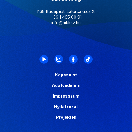
1138 Budapest, Latorca utca 2.
+36 1 465 00 91
info@mkksz.hu
Kapcsolat
Adatvédelem
Impresszum
Nyilatkozat
Projektek