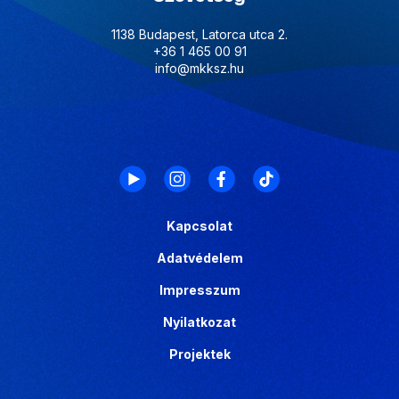
1138 Budapest, Latorca utca 2.
+36 1 465 00 91
info@mkksz.hu
Kapcsolat
Adatvédelem
Impresszum
Nyilatkozat
Projektek