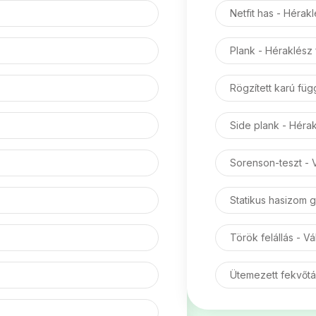
Netfit has - Hérak
Plank - Héraklész
Rögzített karú fu
Side plank - Héra
Sorenson-teszt - V
Statikus hasizom g
Török felállás - 
Ütemezett fekvőta