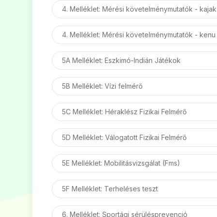
4. Melléklet: Mérési követelménymutatók - kajak
4. Melléklet: Mérési követelménymutatók - kenu
5A Melléklet: Eszkimó-Indián Játékok
5B Melléklet: Vízi felmérő
5C Melléklet: Héraklész Fizikai Felmérő
5D Melléklet: Válogatott Fizikai Felmérő
5E Melléklet: Mobilitásvizsgálat (Fms)
5F Melléklet: Terheléses teszt
6. Melléklet: Sportági sérülésprevenció