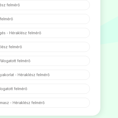
lész felmérő
 felmérő
̈ggés - Héraklész felmérő
klész felmérő
álogatott felmérő
yakorlat - Héraklész felmérő
Válogatott felmérő
́masz - Héraklész felmérő