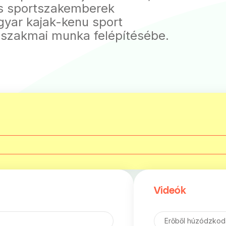
és sportszakemberek
gyar kajak-kenu sport
 szakmai munka felépítésébe.
Videók
Erőből húzódzko