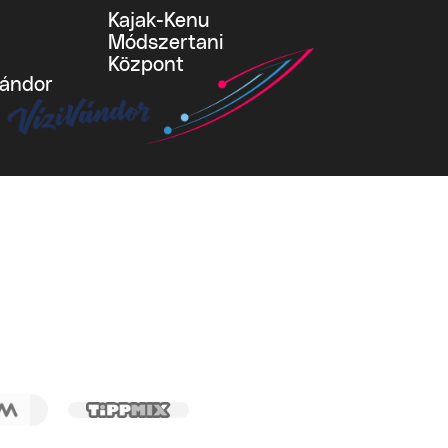
Kajak-Kenu
Módszertani
Központ
vándor