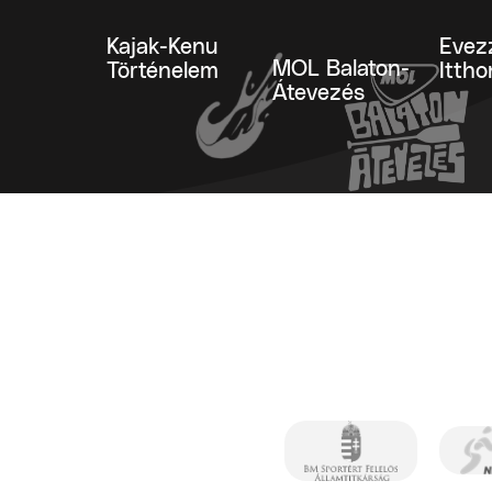
Kajak-Kenu
Evez
MOL Balaton-
Történelem
Ittho
Átevezés