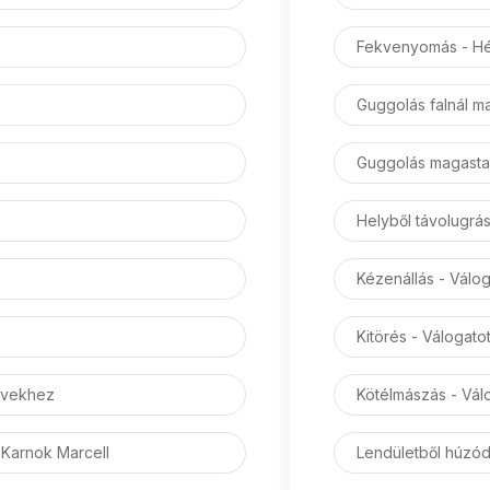
Fekvenyomás - Hé
Guggolás falnál m
Guggolás magastar
Helyből távolugra
Kézenállás - Válo
Kitörés - Válogato
ervekhez
Kötélmászás - Vá
- Karnok Marcell
Lendületből húzo