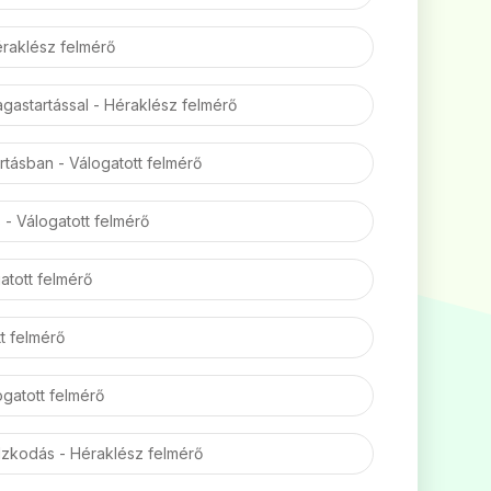
raklész felmérő
agastartással - Héraklész felmérő
tásban - Válogatott felmérő
́s - Válogatott felmérő
gatott felmérő
tt felmérő
logatott felmérő
́dzkodás - Héraklész felmérő