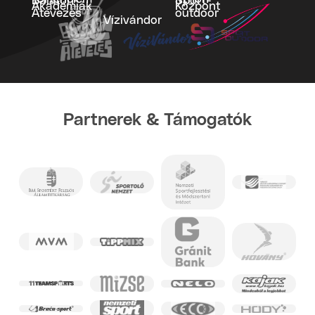
Balaton-
Sport­
Akadémiák
Központ
Átevezés
outdoor
Vízivándor
Partnerek & Támogatók