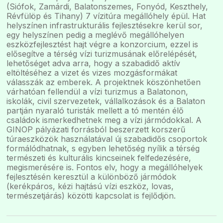
(Siófok, Zamárdi, Balatonszemes, Fonyód, Keszthely,
Révfülöp és Tihany) 7 vízitúra megállóhely épül. Hat
helyszínen infrastrukturális fejlesztésekre kerül sor,
egy helyszínen pedig a meglévő megállóhelyen
eszközfejlesztést hajt végre a konzorcium, ezzel is
elősegítve a térség vízi turizmusának előrelépését,
lehetőséget adva arra, hogy a szabadidő aktív
eltöltéséhez a vizet és vizes mozgásformákat
válasszák az emberek. A projektnek köszönhetően
várhatóan fellendül a vízi turizmus a Balatonon,
iskolák, civil szervezetek, vállalkozások és a Balaton
partján nyaraló turisták mellett a tó mentén élő
családok ismerkedhetnek meg a vízi jármódokkal. A
GINOP pályázati forrásból beszerzett korszerű
túraeszközök használatával új szabadidős csoportok
formálódhatnak, s egyben lehetőség nyílik a térség
természeti és kulturális kincseinek felfedezésére,
megismerésére is. Fontos elv, hogy a megállóhelyek
fejlesztésén keresztül a különböző jármódok
(kerékpáros, kézi hajtású vízi eszköz, lovas,
természetjárás) közötti kapcsolat is fejlődjön.