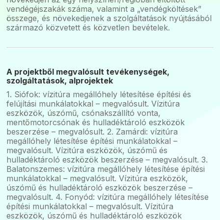
vendégéjszakák száma, valamint a „vendégköltések”
összege, és növekedjenek a szolgáltatások nyújtásából
származó közvetett és közvetlen bevételek.
A projektből megvalósult tevékenységek,
szolgáltatások, alprojektek
1. Siófok: vízitúra megállóhely létesítése építési és
felújítási munkálatokkal – megvalósult. Vízitúra
eszközök, úszómű, csónakszállító vonta,
mentőmotorcsónak és hulladéktároló eszközök
beszerzése – megvalósult. 2. Zamárdi: vízitúra
megállóhely létesítése építési munkálatokkal –
megvalósult. Vízitúra eszközök, úszómű és
hulladéktároló eszközök beszerzése – megvalósult. 3.
Balatonszemes: vízitúra megállóhely létesítése építési
munkálatokkal – megvalósult. Vízitúra eszközök,
úszómű és hulladéktároló eszközök beszerzése –
megvalósult. 4. Fonyód: vízitúra megállóhely létesítése
építési munkálatokkal – megvalósult. Vízitúra
eszközök, úszómű és hulladéktároló eszközök