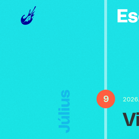
Es
Július
9
2026.
V