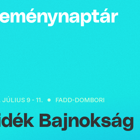
emény­naptár
 JÚLIUS 9 - 11.
FADD-DOMBORI
idék Bajnokság