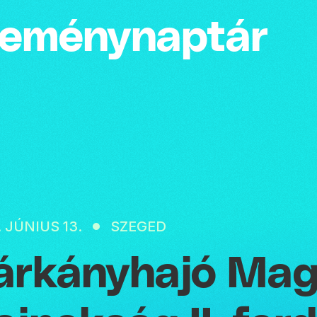
emény­naptár
. JÚNIUS 13.
SZEGED
árkányhajó Mag