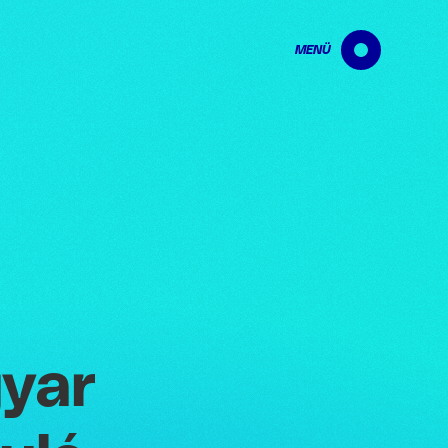
MENÜ
yar