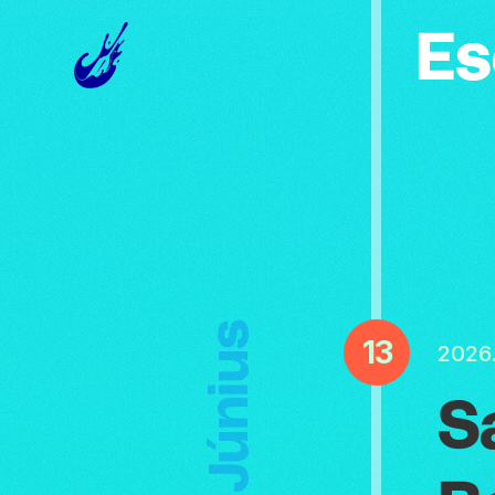
Es
Június
13
2026
S