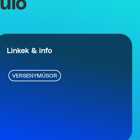
duló
Linkek & info
VERSENYMŰSOR