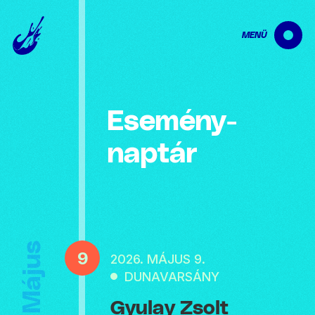
MENÜ
Esemény­
naptár
Május
9
2026. MÁJUS 9.
DUNAVARSÁNY
Gyulay Zsolt