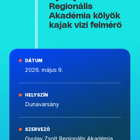
Regionális
Akadémia kölyök
kajak vizi felmérő
DÁTUM
2026. május 9.
HELYSZÍN
Dunavarsány
SZERVEZŐ
Gyulay Zsolt Regionális Akadémia