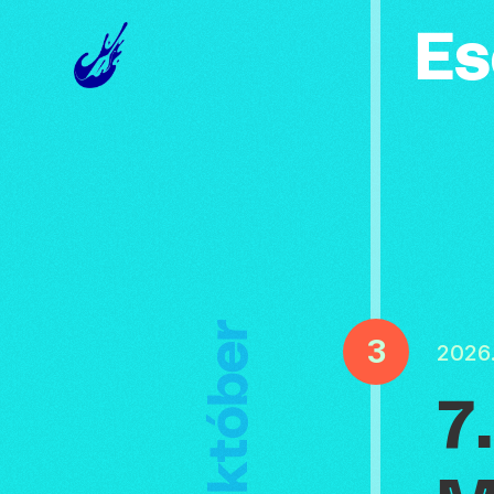
Es
Október
3
2026
7