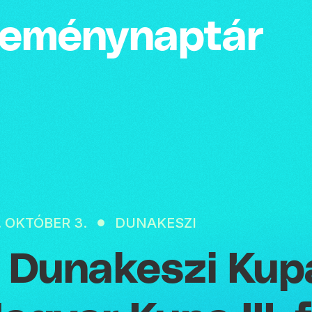
emény­naptár
. OKTÓBER 3.
DUNAKESZI
. Dunakeszi Kup