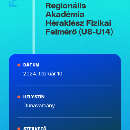
Regionális
Akadémia
Héraklész Fizikai
Felmérő (U8-U14)
DÁTUM
2024. február 10.
HELYSZÍN
Dunavarsány
SZERVEZŐ