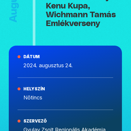
Kenu Kupa,
Wichmann Tamás
Emlékverseny
DÁTUM
2024. augusztus 24.
HELYSZÍN
Nőtincs
SZERVEZŐ
Gyulay Zsolt Regionális Akadémia,