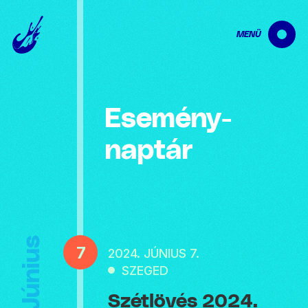
MENÜ
Esemény­
naptár
Június
7
2024. JÚNIUS 7.
SZEGED
Szétlövés 2024.