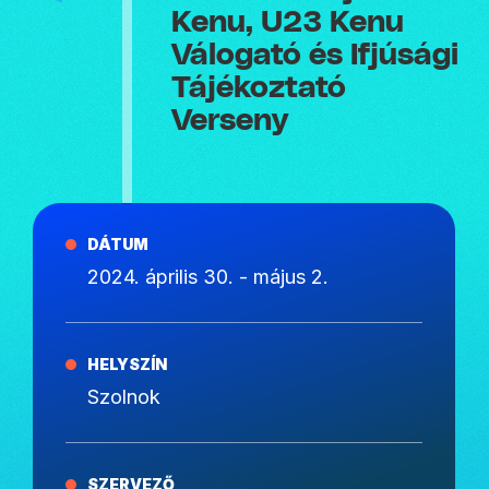
Kenu, U23 Kenu
Válogató és Ifjúsági
Tájékoztató
Verseny
DÁTUM
2024. április 30. - május 2.
HELYSZÍN
Szolnok
SZERVEZŐ