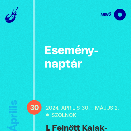
MENÜ
Esemény­
naptár
Április
30
2024. ÁPRILIS 30. - MÁJUS 2.
SZOLNOK
I. Felnőtt Kajak-