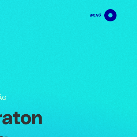
MENÜ
ÁG
raton