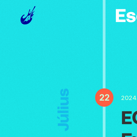
Es
Július
22
2024.
E