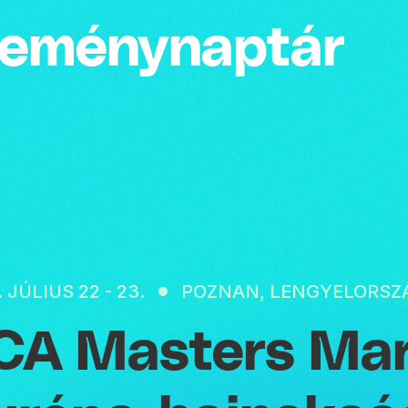
emény­naptár
 JÚLIUS 22 - 23.
POZNAN, LENGYELORSZ
CA Masters Ma