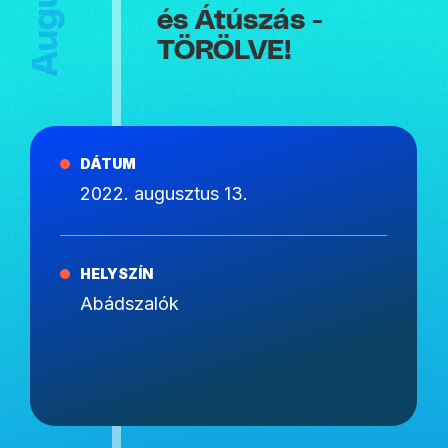
és Átúszás -
TÖRÖLVE!
DÁTUM
2022. augusztus 13.
HELYSZÍN
Abádszalók