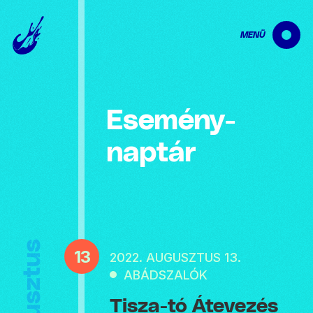
MENÜ
Esemény­
naptár
Augusztus
13
2022. AUGUSZTUS 13.
ABÁDSZALÓK
Tisza-tó Átevezés