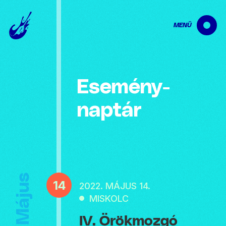
MENÜ
Esemény­
naptár
Május
14
2022. MÁJUS 14.
MISKOLC
IV. Örökmozgó