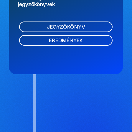
jegyzőkönyvek
JEGYZŐKÖNYV
EREDMÉNYEK