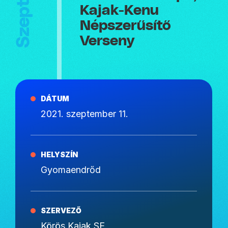
Kajak-Kenu
Népszerűsítő
Verseny
DÁTUM
2021. szeptember 11.
HELYSZÍN
Gyomaendrőd
SZERVEZŐ
Körös Kajak SE