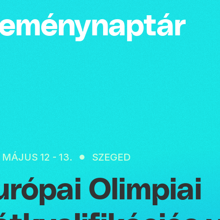
emény­naptár
 MÁJUS 12 - 13.
SZEGED
urópai Olimpiai