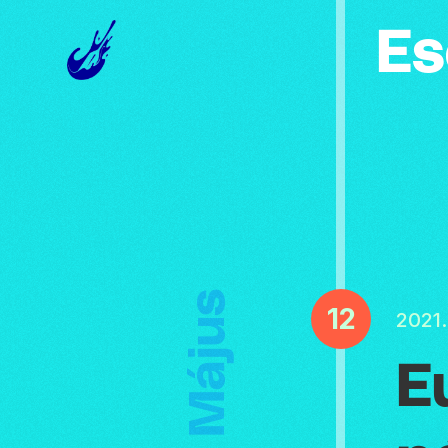
Es
Május
12
2021.
E