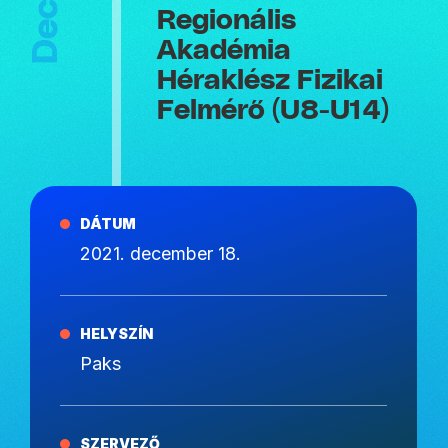
Regionális
Akadémia
Héraklész Fizikai
Felmérő (U8-U14)
DÁTUM
2021. december 18.
HELYSZÍN
Paks
SZERVEZŐ