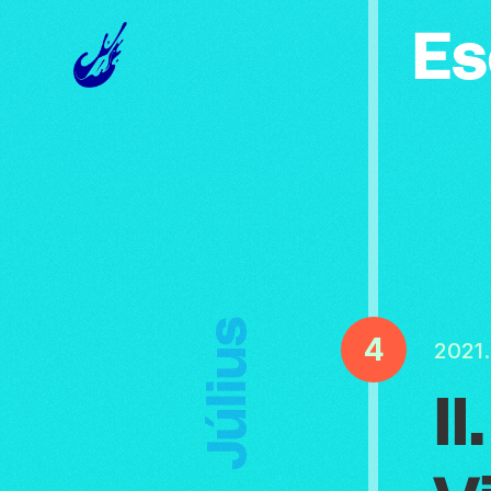
Es
Július
4
2021.
II