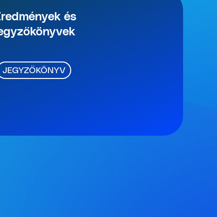
Eredmények és
jegyzőkönyvek
JEGYZŐKÖNYV