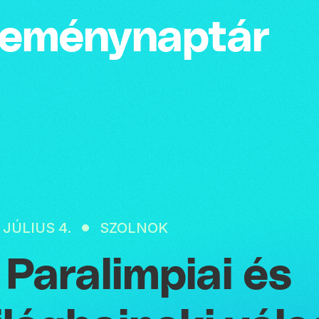
emény­naptár
 JÚLIUS 4.
SZOLNOK
. Paralimpiai és