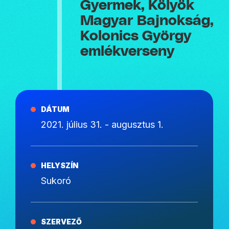
Gyermek, Kölyök
Magyar Bajnokság,
Kolonics György
emlékverseny
DÁTUM
2021. július 31. - augusztus 1.
HELYSZÍN
Sukoró
SZERVEZŐ