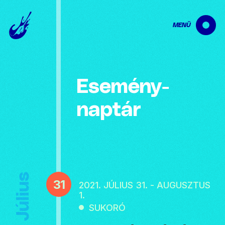
MENÜ
Esemény­
naptár
Július
31
2021. JÚLIUS 31. - AUGUSZTUS
1.
SUKORÓ