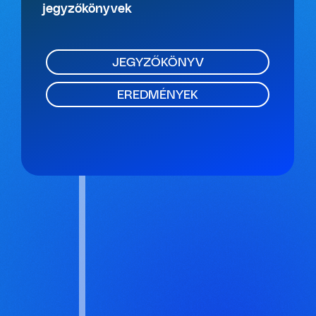
jegyzőkönyvek
JEGYZŐKÖNYV
EREDMÉNYEK