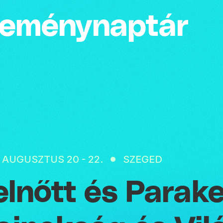
emény­naptár
. AUGUSZTUS 20 - 22.
SZEGED
elnőtt és Para