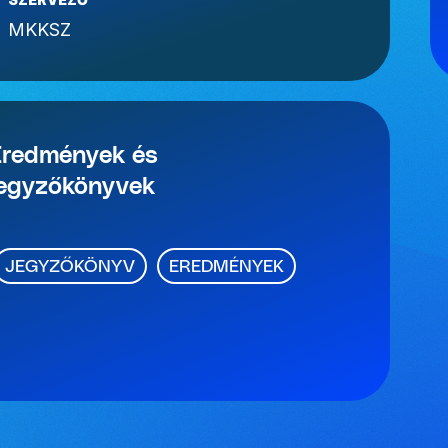
MKKSZ
Eredmények és
jegyzőkönyvek
JEGYZŐKÖNYV
EREDMÉNYEK