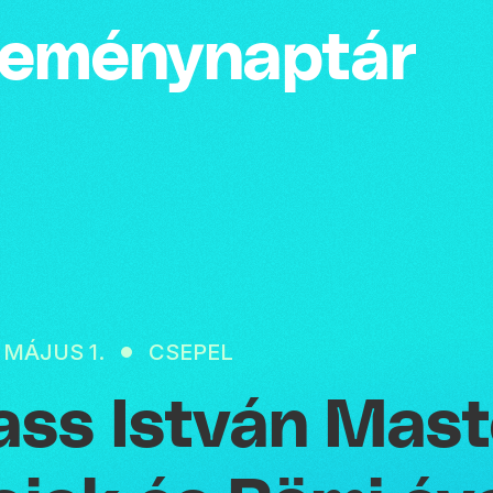
emény­naptár
. MÁJUS 1.
CSEPEL
ass István Mast