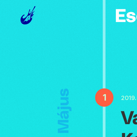
Es
Május
1
2019
V