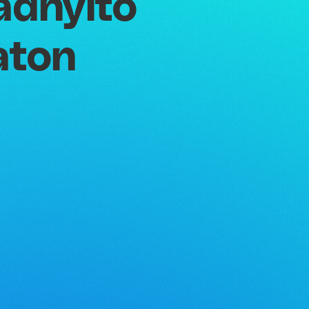
adnyitó
aton