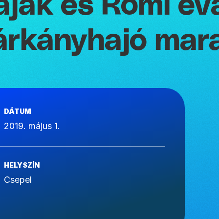
ajak és Römi év
árkányhajó mar
DÁTUM
2019. május 1.
HELYSZÍN
Csepel