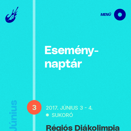
MENÜ
Esemény­
naptár
Június
3
2017. JÚNIUS 3 - 4.
SUKORÓ
Régiós Diákolimpia