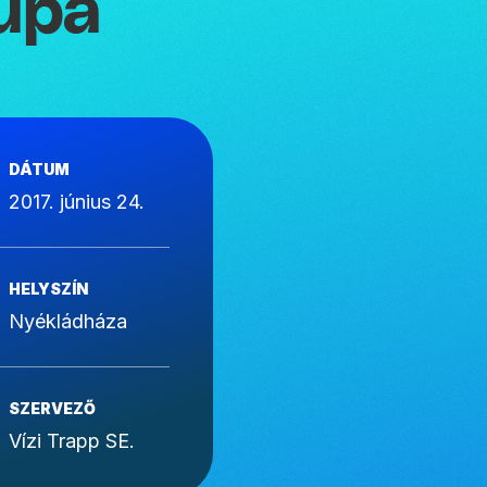
upa
DÁTUM
2017. június 24.
HELYSZÍN
Nyékládháza
SZERVEZŐ
Vízi Trapp SE.