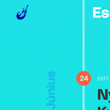
Es
Június
24
2017.
N