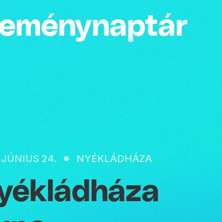
emény­naptár
 JÚNIUS 24.
NYÉKLÁDHÁZA
yékládháza