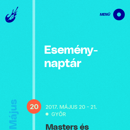
MENÜ
Esemény­
naptár
Május
20
2017. MÁJUS 20 - 21.
GYŐR
Masters és