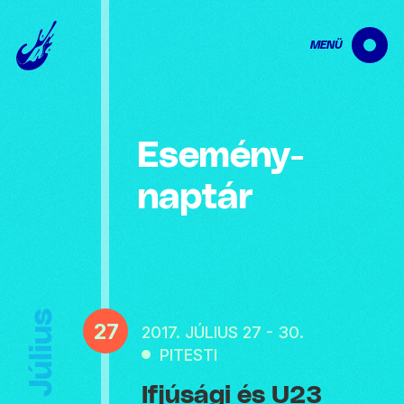
MENÜ
Esemény­
naptár
Július
27
2017. JÚLIUS 27 - 30.
PITESTI
Ifjúsági és U23