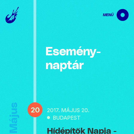
MENÜ
Esemény­
naptár
Május
20
2017. MÁJUS 20.
BUDAPEST
Hídépítők Napja -