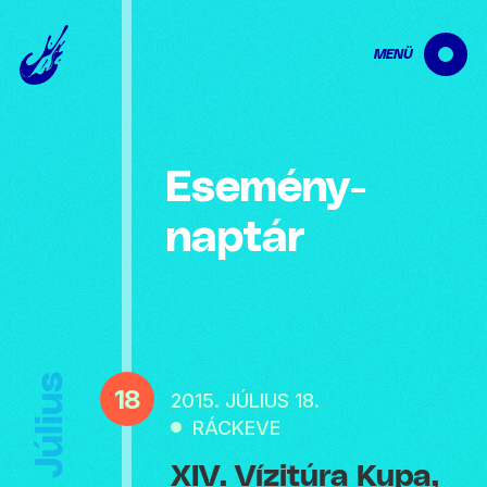
MENÜ
Esemény­
naptár
Július
18
2015. JÚLIUS 18.
RÁCKEVE
XIV. Vízitúra Kupa,