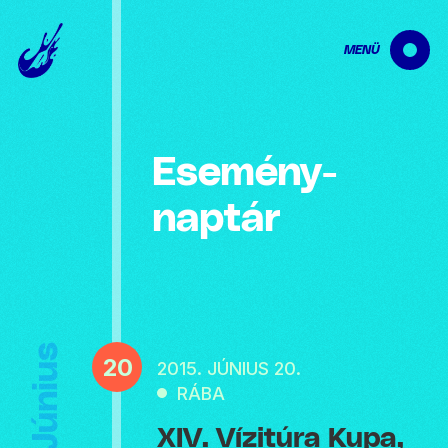
MENÜ
Esemény­
naptár
Június
20
2015. JÚNIUS 20.
RÁBA
XIV. Vízitúra Kupa,