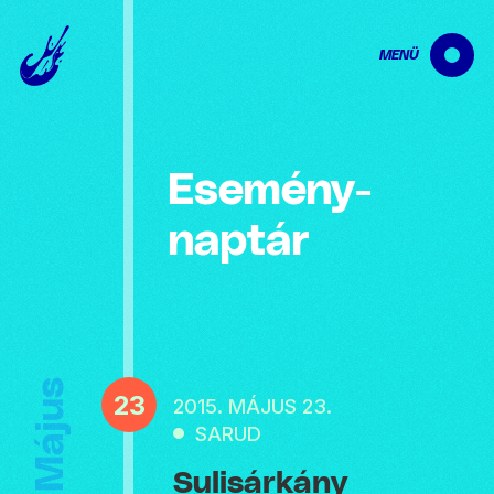
MENÜ
Esemény­
naptár
Május
23
2015. MÁJUS 23.
SARUD
Sulisárkány