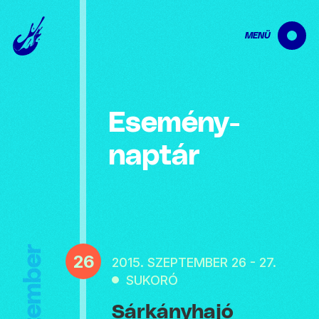
MENÜ
Esemény­
naptár
Szeptember
26
2015. SZEPTEMBER 26 - 27.
SUKORÓ
Sárkányhajó