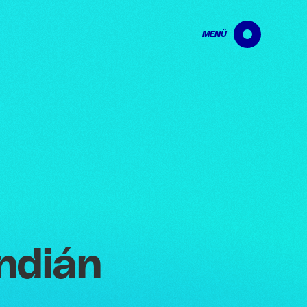
MENÜ
ndián