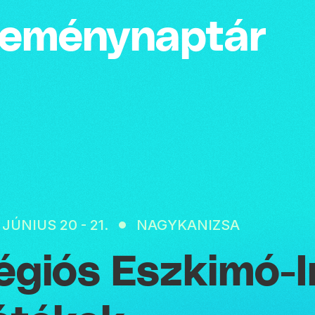
emény­naptár
 JÚNIUS 20 - 21.
NAGYKANIZSA
égiós Eszkimó-I