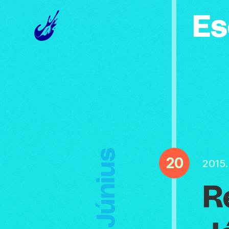
Es
Június
20
2015.
R